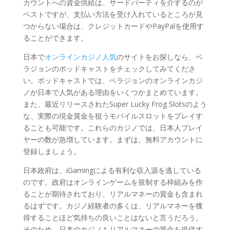
カウントへの資金供給は、サードパーティを介するのが
ベストですが、支払い方法を受け入れているところが見
つからない場合は、クレジットカードやPayPalを使用す
ることができます。
日本で
オンラインカジノ人気
のサイトをお探しなら、ベ
ラジョンのポッドキャストをチェックしてみてくださ
い。ポッドキャストでは、ベラジョンのオンラインカジ
ノが日本で人気がある理由をいくつかまとめています。
また、最近リリースされたSuper Lucky Frog Slotsのよう
な、実際の現金賞金を狙うモバイルスロットをプレイす
ることも可能です。これらのカジノでは、日本人プレイ
ヤーの数が急増しています。まずは、無料アカウントに
登録しましょう。
日本政府は、iGamingによる有利な収入源を逃している
のです。政府はオンラインゲームを規制する枠組みを作
ることが期待されており、リアルマネーの賞金も含まれ
るはずです。カジノ経験者の多くは、リアルマネーを獲
得することほど気持ちの良いことはないと言うだろう。
そのため、日本のカジノもリアルマネーの賞金を提供す