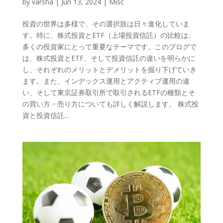
by
varsha
|
Jun 13, 2024
|
Misc
投資の世界は多様で、その選択肢は日々進化していま
す。特に、株式投資とETF（上場投資信託）の比較は、
多くの投資家にとって重要なテーマです。このブログで
は、株式投資とETF、そして投資信託の違いを明らかに
し、それぞれのメリットとデメリットを掘り下げていき
ます。また、インデックス運用とアクティブ運用の違
い、そして東京証券取引所で取引されるETFの種類とそ
の買い方・売り方についても詳しく解説します。 株式投
資と投資信託...