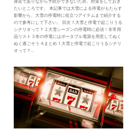
身近でありながら予防ができないため、対策をしておき
たいところです。 本記事では大雪による停電がもたらす
影響から、大雪の停電時に役立つアイテムまで紹介する
ので参考にして下さい。 目次 1.大雪と停電で起こりうる
シナリオって？ 2.大雪シーズンの停電時に必須！非常用
品リスト 3.冬の停電にはポータブル電源を用意してぬく
ぬく過ごそう 4.まとめ 1.大雪と停電で起こりうるシナリ
オって？...